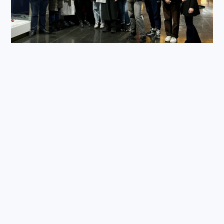
Help in Change пишається тим, що співпрацює з
підприємствами та організаціями, такими як Scania,
щоб покращити життя людей, які постраждали від
насильства та війни. Передові компанії мають
значну можливість взяти на себе новаторську роль у
співпраці з нами та підтримці наших ініціатив у
Швеції.
Працюючи з нами, ви сприяєте особливому
багатонаціональному руху, керованому
співчутливими серцями та світлими помислами.
Cтати партнером
ℹ️ Проєкт фінансується
Європейським соціальним